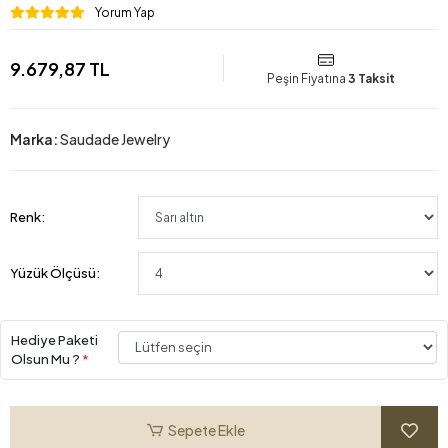
Yorum Yap
9.679,87 TL
Peşin Fiyatına
3 Taksit
Marka:
Saudade Jewelry
Renk:
Yüzük Ölçüsü:
Hediye Paketi
Olsun Mu ?
*
Sepete Ekle