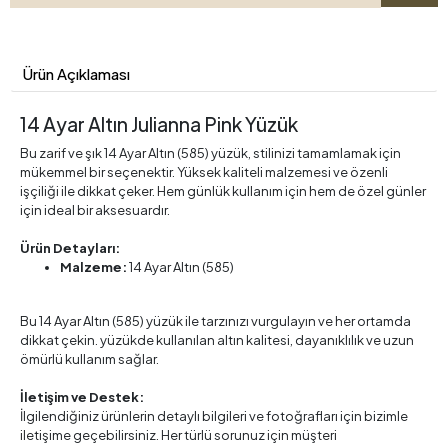
Ürün Açıklaması
14 Ayar Altın Julianna Pink Yüzük
Bu zarif ve şık 14 Ayar Altın (585) yüzük, stilinizi tamamlamak için
mükemmel bir seçenektir. Yüksek kaliteli malzemesi ve özenli
işçiliği ile dikkat çeker. Hem günlük kullanım için hem de özel günler
için ideal bir aksesuardır.
Ürün Detayları:
Malzeme:
14 Ayar Altın (585)
Bu 14 Ayar Altın (585) yüzük ile tarzınızı vurgulayın ve her ortamda
dikkat çekin. yüzükde kullanılan altın kalitesi, dayanıklılık ve uzun
ömürlü kullanım sağlar.
İletişim ve Destek:
İlgilendiğiniz ürünlerin detaylı bilgileri ve fotoğrafları için bizimle
iletişime geçebilirsiniz. Her türlü sorunuz için müşteri