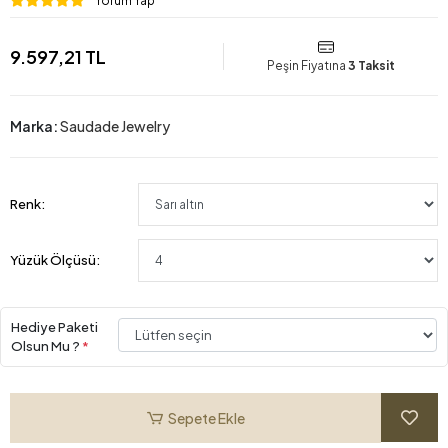
Yorum Yap
9.597,21 TL
Peşin Fiyatına
3 Taksit
Marka:
Saudade Jewelry
Renk:
Yüzük Ölçüsü:
Hediye Paketi
Olsun Mu ?
*
Sepete Ekle