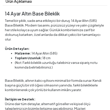
Ürün Açıklaması
14 Ayar Altın Base Bileklik
Temel bir şıklık, sade ama etkileyici bir duruş: 14 Ayar Altın (585)
Base Bileklik. Modern tasarımı, pürüzsüz yüzeyi ve yalın çizgileriyle
her stile kolayca uyum sağlar. Günlük kombinlerinize zarif bir
dokunuş katarken, özel anlarda da dikkat çekici bir tamamlayıcı
olur.
Ürün Detayları:
Malzeme:
14 Ayar Altın (585)
Toplam Uzunluk:
18 cm
(Not: Farklı bileklik uzunluğu talebiniz varsa sipariş notu
kısmında belirtebilirsiniz.)
Base Bileklik, altının kalıcı ışıltısını minimal bir formda sunar. Kendi
başına güçlü bir stil öğesi olmasının yanında, farklı bilekliklerle
kombinlenerek çok yönlü bir kullanım imkânı yaratır.
İletişim ve Destek:
Ürüne dair tüm detaylar, alternatif görseller ve kişisel ölçü
talepleriniz için bizimle iletişime geçebilirsiniz. Müşteri