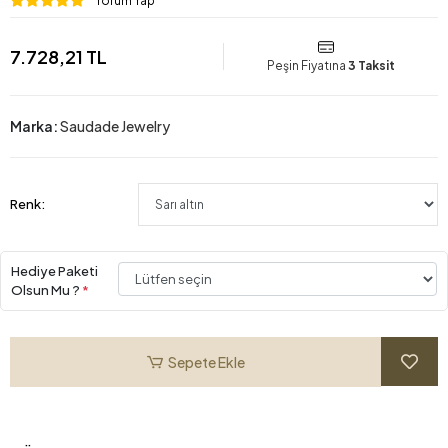
Yorum Yap
7.728,21 TL
Peşin Fiyatına
3 Taksit
Marka:
Saudade Jewelry
Renk:
Hediye Paketi
Olsun Mu ?
*
Sepete Ekle