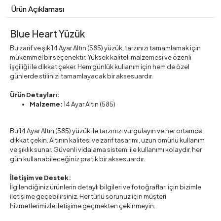
Ürün Açıklaması
Blue Heart Yüzük
Bu zarif ve şık 14 Ayar Altın (585) yüzük, tarzınızı tamamlamak için
mükemmel bir seçenektir. Yüksek kaliteli malzemesi ve özenli
işçiliği ile dikkat çeker. Hem günlük kullanım için hem de özel
günlerde stilinizi tamamlayacak bir aksesuardır.
Ürün Detayları:
Malzeme:
14 Ayar Altın (585)
Bu 14 Ayar Altın (585) yüzük ile tarzınızı vurgulayın ve her ortamda
dikkat çekin. Altının kalitesi ve zarif tasarımı, uzun ömürlü kullanım
ve şıklık sunar. Güvenli vidalama sistemi ile kullanımı kolaydır, her
gün kullanabileceğiniz pratik bir aksesuardır.
İletişim ve Destek:
İlgilendiğiniz ürünlerin detaylı bilgileri ve fotoğrafları için bizimle
iletişime geçebilirsiniz. Her türlü sorunuz için müşteri
hizmetlerimizle iletişime geçmekten çekinmeyin.