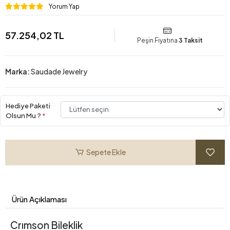
Yorum Yap
57.254,02 TL
Peşin Fiyatına
3 Taksit
Marka:
Saudade Jewelry
Hediye Paketi
Olsun Mu ?
*
Sepete Ekle
Ürün Açıklaması
Crımson Bileklik