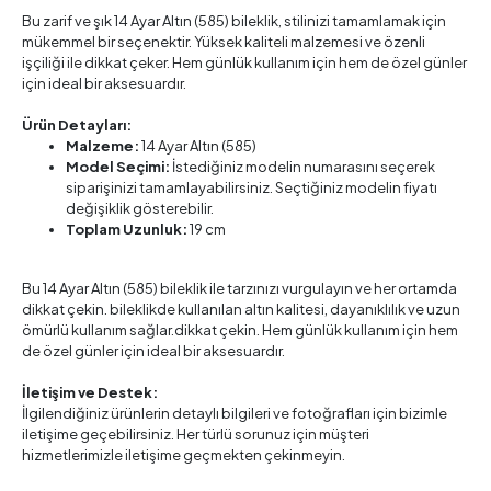
Bu zarif ve şık 14 Ayar Altın (585) bileklik, stilinizi tamamlamak için
mükemmel bir seçenektir. Yüksek kaliteli malzemesi ve özenli
işçiliği ile dikkat çeker. Hem günlük kullanım için hem de özel günler
için ideal bir aksesuardır.
Ürün Detayları:
Malzeme:
14 Ayar Altın (585)
Model Seçimi:
İstediğiniz modelin numarasını seçerek
siparişinizi tamamlayabilirsiniz. Seçtiğiniz modelin fiyatı
değişiklik gösterebilir.
Toplam Uzunluk:
19 cm
Bu 14 Ayar Altın (585) bileklik ile tarzınızı vurgulayın ve her ortamda
dikkat çekin. bileklikde kullanılan altın kalitesi, dayanıklılık ve uzun
ömürlü kullanım sağlar.dikkat çekin. Hem günlük kullanım için hem
de özel günler için ideal bir aksesuardır.
İletişim ve Destek:
İlgilendiğiniz ürünlerin detaylı bilgileri ve fotoğrafları için bizimle
iletişime geçebilirsiniz. Her türlü sorunuz için müşteri
hizmetlerimizle iletişime geçmekten çekinmeyin.