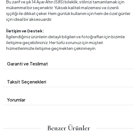
Bu zarif ve şık 14 Ayar Altın (585) bileklik, stilinizi tamamlamak için
mükemmel bir seçenektir. Yüksek kaliteli malzemesi ve özenli
işçiliği ile dikkat çeker. Hem günlük kullanım için hem de özel günler
için ideal bir aksesuardır.
İletişim ve Destek:
İlgilendiğiniz ürünlerin detaylı bilgileri ve fotoğrafları için bizimle
iletişime geçebilirsiniz. Her türlü sorunuz için müşteri
hizmetlerimizle iletişime geçmekten çekinmeyin.
Garanti ve Teslimat
Taksit Seçenekleri
Yorumlar
Benzer Ürünler