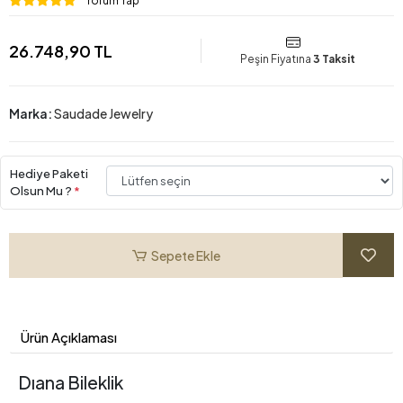
Yorum Yap
26.748,90 TL
Peşin Fiyatına
3 Taksit
Marka:
Saudade Jewelry
Hediye Paketi
Olsun Mu ?
*
Sepete Ekle
Ürün Açıklaması
Dıana Bileklik