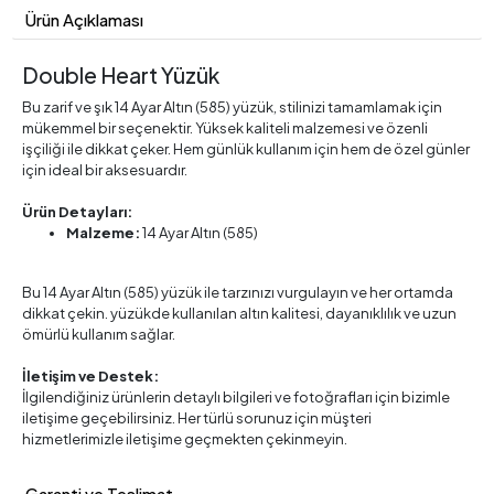
Ürün Açıklaması
Double Heart Yüzük
Bu zarif ve şık 14 Ayar Altın (585) yüzük, stilinizi tamamlamak için
mükemmel bir seçenektir. Yüksek kaliteli malzemesi ve özenli
işçiliği ile dikkat çeker. Hem günlük kullanım için hem de özel günler
için ideal bir aksesuardır.
Ürün Detayları:
Malzeme:
14 Ayar Altın (585)
Bu 14 Ayar Altın (585) yüzük ile tarzınızı vurgulayın ve her ortamda
dikkat çekin. yüzükde kullanılan altın kalitesi, dayanıklılık ve uzun
ömürlü kullanım sağlar.
İletişim ve Destek:
İlgilendiğiniz ürünlerin detaylı bilgileri ve fotoğrafları için bizimle
iletişime geçebilirsiniz. Her türlü sorunuz için müşteri
hizmetlerimizle iletişime geçmekten çekinmeyin.
Garanti ve Teslimat