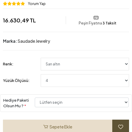
Yorum Yap
16.630,49 TL
Peşin Fiyatına
3 Taksit
Marka:
Saudade Jewelry
Renk:
Yüzük Ölçüsü:
Hediye Paketi
Olsun Mu ?
*
Sepete Ekle