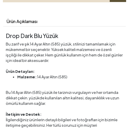
Ürün Açıklaması
Drop Dark Blu Yüzük
Bu zarif ve şık 14 Ayar Altın (585) yüzük, stilinizi tamamlamak için
mükemmel bir seçenektir. Yüksek kaliteli malzemesi ve özenli
işçiliği ile dikkat çeker. Hem günlük kullanım için hem de özel günler
için ideal bir aksesuardır.
Ürün Detayları:
Malzeme:
14 Ayar Altın (585)
Bu 14 Ayar Altın (585) yüzük ile tarzınızı vurgulayın ve her ortamda
dikkat çekin. yüzükde kullanılan altın kalitesi, dayanıklılık ve uzun
ömürlü kullanım sağlar.
İletişim ve Destek:
İlgilendiğiniz ürünlerin detaylı bilgileri ve fotoğrafları için bizimle
iletişime geçebilirsiniz. Her türlü sorunuz için müşteri