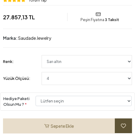
Yorum Yap
27.857,13 TL
Peşin Fiyatına
3 Taksit
Marka:
Saudade Jewelry
Renk:
Yüzük Ölçüsü:
Hediye Paketi
Olsun Mu ?
*
Sepete Ekle