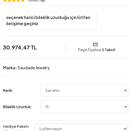
Yorum Yap
seçenek harici bileklik uzunluğu için lütfen
iletişime geçiniz
30.974,47 TL
Peşin Fiyatına
3 Taksit
Marka:
Saudade Jewelry
Renk:
Bileklik Uzunluk:
Hediye Paketi