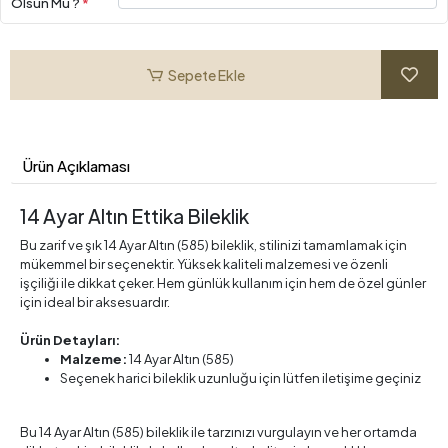
Olsun Mu ?
*
Sepete Ekle
Ürün Açıklaması
14 Ayar Altın Ettika Bileklik
Bu zarif ve şık 14 Ayar Altın (585) bileklik, stilinizi tamamlamak için
mükemmel bir seçenektir. Yüksek kaliteli malzemesi ve özenli
işçiliği ile dikkat çeker. Hem günlük kullanım için hem de özel günler
için ideal bir aksesuardır.
Ürün Detayları:
Malzeme:
14 Ayar Altın (585)
Seçenek harici bileklik uzunluğu için lütfen iletişime geçiniz
Bu 14 Ayar Altın (585) bileklik ile tarzınızı vurgulayın ve her ortamda