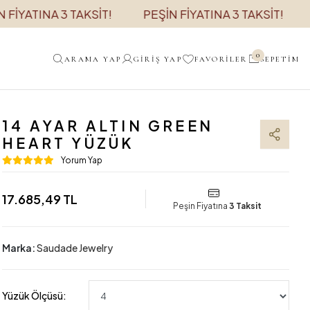
TINA 3 TAKSİT!
PEŞİN FİYATINA 3 TAKSİT!
PEŞİN
0
ARAMA YAP
GIRIŞ YAP
FAVORILER
SEPETIM
14 AYAR ALTIN GREEN
HEART YÜZÜK
Yorum Yap
17.685,49 TL
Peşin Fiyatına
3 Taksit
Marka:
Saudade Jewelry
Yüzük Ölçüsü: