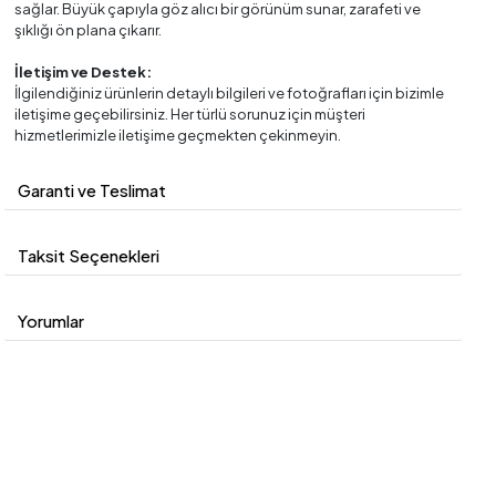
sağlar. Büyük çapıyla göz alıcı bir görünüm sunar, zarafeti ve
şıklığı ön plana çıkarır.
İletişim ve Destek:
İlgilendiğiniz ürünlerin detaylı bilgileri ve fotoğrafları için bizimle
iletişime geçebilirsiniz. Her türlü sorunuz için müşteri
hizmetlerimizle iletişime geçmekten çekinmeyin.
Garanti ve Teslimat
Taksit Seçenekleri
Yorumlar