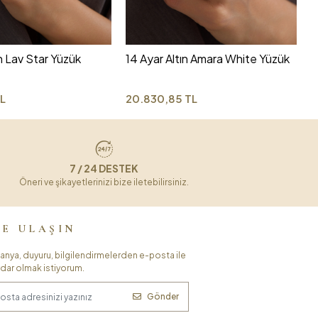
2
ın Lav Star Yüzük
14 Ayar Altın Amara White Yüzük
TL
20.830,85 TL
7 / 24 DESTEK
Öneri ve şikayetlerinizi bize iletebilirsiniz.
ZE ULAŞIN
nya, duyuru, bilgilendirmelerden e-posta ile
dar olmak istiyorum.
Gönder