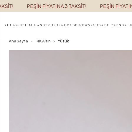
PEŞİN FİYATINA 3 TAKSİT!
PEŞİN FİYATINA 3 T
KULAK DELİM RANDEVUSU
SAUDADE NEWS
SAUDADE TRENDS
14
Ana Sayfa
14K Altın
Yüzük