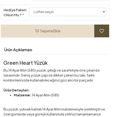
Hediye Paketi
Olsun Mu ?
*
Sepete Ekle
Ürün Açıklaması
Green Heart Yüzük
Bu 14 Ayar Altın (585) yüzük, şıklığı ve zarafetiyle öne çıkan bir
tasarımdır. Geniş yüzük çapı ile dikkat çeken bu takı, farklı
kombinlerinizde kullanabileceğiniz göz alıcı bir parçadır.
Ürün Detayları:
Malzeme:
14 Ayar Altın (585)
Bu yüzük, yüksek kaliteli 14 Ayar Altın malzemesiyle üretilmiştir ve
özel günlerde veya günlük kullanımda stilinizi tamamlamanızı