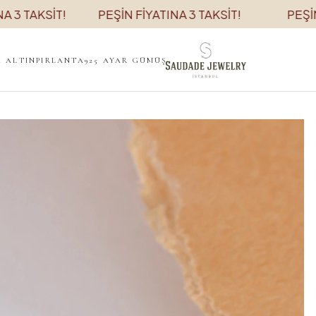
AKSİT!
PEŞİN FİYATINA 3 TAKSİT!
PEŞİN FİYA
K ALTIN
PIRLANTA
925 AYAR GÜMÜŞ