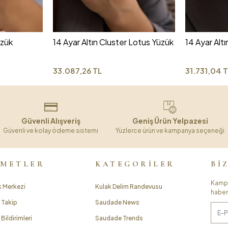
üzük
14 Ayar Altın Cluster Lotus Yüzük
14 Ayar Alt
33.087,26 TL
31.731,04 
Güvenli Alışveriş
Geniş Ürün Yelpazesi
Güvenli ve kolay ödeme sistemi
Yüzlerce ürün ve kampanya seçeneği
ZMETLER
KATEGORİLER
Bİ
Kampa
 Merkezi
Kulak Delim Randevusu
haber
 Takip
Saudade News
Bildirimleri
Saudade Trends