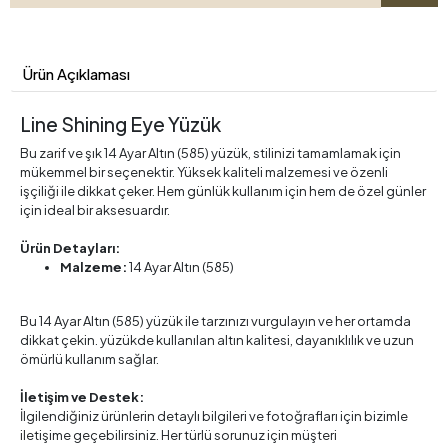
Ürün Açıklaması
Line Shining Eye Yüzük
Bu zarif ve şık 14 Ayar Altın (585) yüzük, stilinizi tamamlamak için
mükemmel bir seçenektir. Yüksek kaliteli malzemesi ve özenli
işçiliği ile dikkat çeker. Hem günlük kullanım için hem de özel günler
için ideal bir aksesuardır.
Ürün Detayları:
Malzeme:
14 Ayar Altın (585)
Bu 14 Ayar Altın (585) yüzük ile tarzınızı vurgulayın ve her ortamda
dikkat çekin. yüzükde kullanılan altın kalitesi, dayanıklılık ve uzun
ömürlü kullanım sağlar.
İletişim ve Destek:
İlgilendiğiniz ürünlerin detaylı bilgileri ve fotoğrafları için bizimle
iletişime geçebilirsiniz. Her türlü sorunuz için müşteri