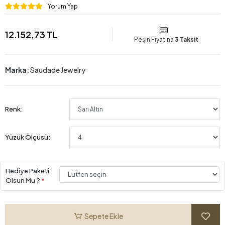
Yorum Yap
12.152,73 TL
Peşin Fiyatına
3 Taksit
Marka:
Saudade Jewelry
Renk:
Yüzük Ölçüsü:
Hediye Paketi
Olsun Mu ?
*
Sepete Ekle