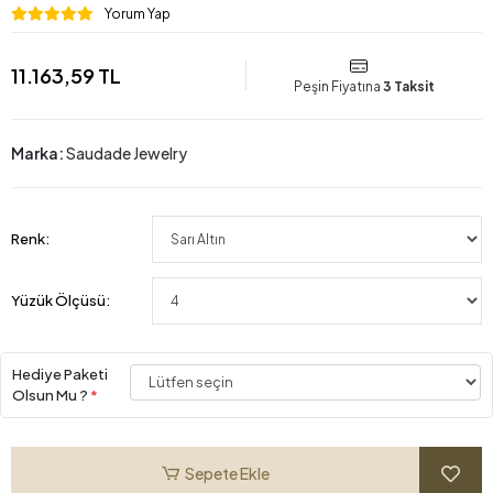
Yorum Yap
11.163,59 TL
Peşin Fiyatına
3 Taksit
Marka:
Saudade Jewelry
Renk:
Yüzük Ölçüsü:
Hediye Paketi
Olsun Mu ?
*
Sepete Ekle