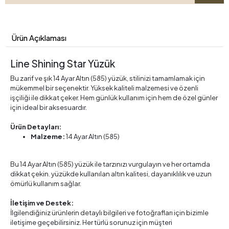
Ürün Açıklaması
Line Shining Star Yüzük
Bu zarif ve şık 14 Ayar Altın (585) yüzük, stilinizi tamamlamak için
mükemmel bir seçenektir. Yüksek kaliteli malzemesi ve özenli
işçiliği ile dikkat çeker. Hem günlük kullanım için hem de özel günler
için ideal bir aksesuardır.
Ürün Detayları:
Malzeme:
14 Ayar Altın (585)
Bu 14 Ayar Altın (585) yüzük ile tarzınızı vurgulayın ve her ortamda
dikkat çekin. yüzükde kullanılan altın kalitesi, dayanıklılık ve uzun
ömürlü kullanım sağlar.
İletişim ve Destek:
İlgilendiğiniz ürünlerin detaylı bilgileri ve fotoğrafları için bizimle
iletişime geçebilirsiniz. Her türlü sorunuz için müşteri