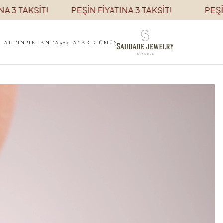
AKSİT!
PEŞİN FİYATINA 3 TAKSİT!
PEŞİN FİYA
K ALTIN
PIRLANTA
925 AYAR GÜMÜŞ