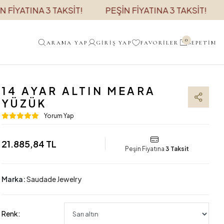
TINA 3 TAKSİT!
PEŞİN FİYATINA 3 TAKSİT!
PEŞİN
0
ARAMA YAP
GIRIŞ YAP
FAVORILER
SEPETIM
14 AYAR ALTIN MEARA
YÜZÜK
Yorum Yap
21.885,84 TL
Peşin Fiyatına
3 Taksit
Marka:
Saudade Jewelry
Renk: