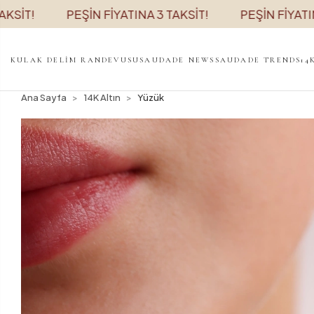
PEŞİN FİYATINA 3 TAKSİT!
PEŞİN FİYATINA 3 T
KULAK DELİM RANDEVUSU
SAUDADE NEWS
SAUDADE TRENDS
14
Ana Sayfa
14K Altın
Yüzük