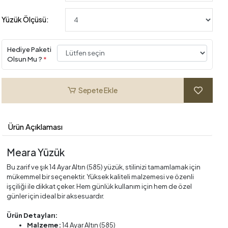
Yüzük Ölçüsü:
Hediye Paketi
Olsun Mu ?
*
Sepete Ekle
Ürün Açıklaması
Meara Yüzük
Bu zarif ve şık 14 Ayar Altın (585) yüzük, stilinizi tamamlamak için
mükemmel bir seçenektir. Yüksek kaliteli malzemesi ve özenli
işçiliği ile dikkat çeker. Hem günlük kullanım için hem de özel
günler için ideal bir aksesuardır.
Ürün Detayları:
Malzeme:
14 Ayar Altın (585)