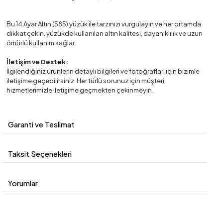
Bu 14 Ayar Altın (585) yüzük ile tarzınızı vurgulayın ve her ortamda
dikkat çekin. yüzükde kullanılan altın kalitesi, dayanıklılık ve uzun
ömürlü kullanım sağlar.
İletişim ve Destek:
İlgilendiğiniz ürünlerin detaylı bilgileri ve fotoğrafları için bizimle
iletişime geçebilirsiniz. Her türlü sorunuz için müşteri
hizmetlerimizle iletişime geçmekten çekinmeyin.
Garanti ve Teslimat
Taksit Seçenekleri
Yorumlar