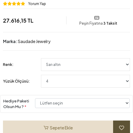
Yorum Yap
27.616,15 TL
Peşin Fiyatına
3 Taksit
Marka:
Saudade Jewelry
Renk:
Yüzük Ölçüsü:
Hediye Paketi
Olsun Mu ?
*
Sepete Ekle