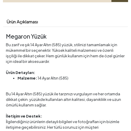
Ürün Açıklaması
Megaron Yüzük
Bu zarif ve şık 14 Ayar Altın (585) yüzük, stilinizi tamamlamak için
mükemmel bir seçenektir. Yüksek kaliteli malzemesi ve özenli
işçiliği ile dikkat çeker. Hem günlük kullanım için hem de özel günler
için ideal bir aksesuardır.
Ürün Detayları:
Malzeme:
14 Ayar Altın (585)
Bu 14 Ayar Altın (585) yüzük ile tarzınızı vurgulayın ve her ortamda
dikkat çekin. yüzükde kullanılan altın kalitesi, dayanıklılık ve uzun
ömürlü kullanım sağlar.
İletişim ve Destek:
İlgilendiğiniz ürünlerin detaylı bilgileri ve fotoğrafları için bizimle
iletişime geçebilirsiniz. Her türlü sorunuz için müşteri