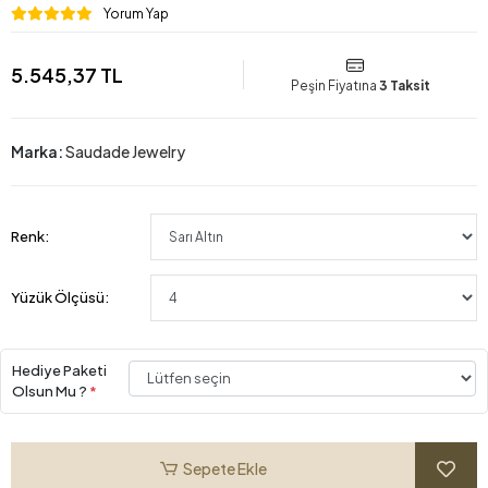
Yorum Yap
5.545,37 TL
Peşin Fiyatına
3 Taksit
Marka:
Saudade Jewelry
Renk:
Yüzük Ölçüsü:
Hediye Paketi
Olsun Mu ?
*
Sepete Ekle