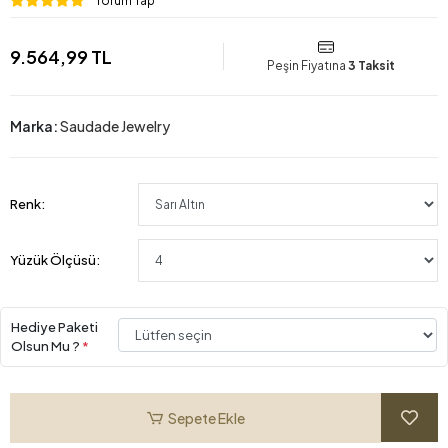
Yorum Yap
9.564,99 TL
Peşin Fiyatına
3 Taksit
Marka:
Saudade Jewelry
Renk:
Yüzük Ölçüsü:
Hediye Paketi
Olsun Mu ?
*
Sepete Ekle