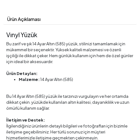
Ürün Açıklaması
Vınyl Yüzük
Bu zarif ve şık 14 Ayar Altın (585) yüzük, stilinizi tamamlamak için
mükemmel bir seçenektir. Yüksek kaliteli malzemesi ve özenli
işçiliği ile dikkat çeker. Hem günlük kullanım için hem de özel günler
için ideal bir aksesuardır.
Ürün Detayları:
Malzeme:
14 Ayar Altın (585)
Bu 14 Ayar Altın (585) yüzük ile tarzınızı vurgulayın ve her ortamda
dikkat çekin. yüzükde kullanılan altın kalitesi, dayanıklılık ve uzun
ömürlü kullanım sağlar.
İletişim ve Destek:
İlgilendiğiniz ürünlerin detaylı bilgileri ve fotoğrafları için bizimle
iletişime geçebilirsiniz. Her türlü sorunuz için müşteri
hizmetlerimizle iletişime geçmekten çekinmeyin.