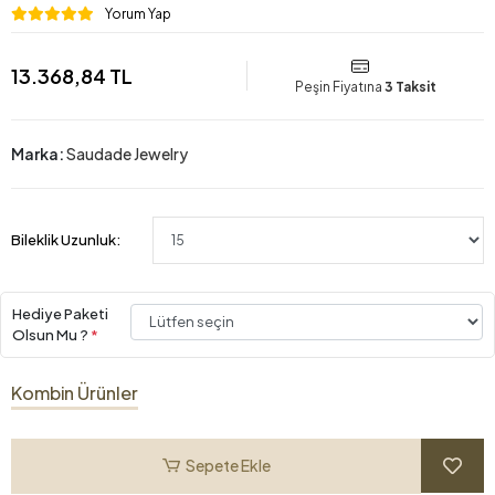
Yorum Yap
13.368,84 TL
Peşin Fiyatına
3 Taksit
Marka:
Saudade Jewelry
Bileklik Uzunluk:
Hediye Paketi
Olsun Mu ?
*
Kombin Ürünler
Sepete Ekle