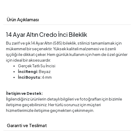
Ürün Açıklaması
14 Ayar Altın Credo İnci Bileklik
Bu zarif ve şık 14 Ayar Altın (585) bileklik, stilinizi tamamlamak için
mükemmel bir seçenektir. Yüksek kaliteli malzemesi ve özenli
işçiliği ile dikkat çeker. Hem günlük kullanım için hem de özel günler
için ideal bir aksesuardır.
Gerçek Tatlı Su İncisi
İnci Rengi:
Beyaz
İnci Boyutu:
6 mm
İletişim ve Destek:
İlgilendiğiniz ürünlerin detaylı bilgileri ve fotoğrafları için bizimle
iletişime geçebilirsiniz. Her türlü sorunuz için müşteri
hizmetlerimizle iletişime geçmekten çekinmeyin.
Garanti ve Teslimat