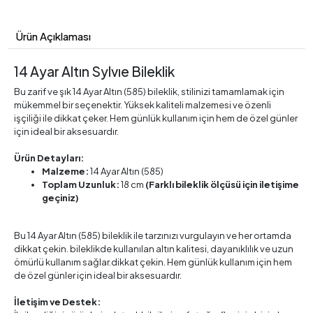
Ürün Açıklaması
14 Ayar Altın Sylvıe Bileklik
Bu zarif ve şık 14 Ayar Altın (585) bileklik, stilinizi tamamlamak için
mükemmel bir seçenektir. Yüksek kaliteli malzemesi ve özenli
işçiliği ile dikkat çeker. Hem günlük kullanım için hem de özel günler
için ideal bir aksesuardır.
Ürün Detayları:
Malzeme:
14 Ayar Altın (585)
Toplam Uzunluk:
18 cm
(Farklı bileklik ölçüsü için iletişime
geçiniz)
Bu 14 Ayar Altın (585) bileklik ile tarzınızı vurgulayın ve her ortamda
dikkat çekin. bileklikde kullanılan altın kalitesi, dayanıklılık ve uzun
ömürlü kullanım sağlar.dikkat çekin. Hem günlük kullanım için hem
de özel günler için ideal bir aksesuardır.
İletişim ve Destek: